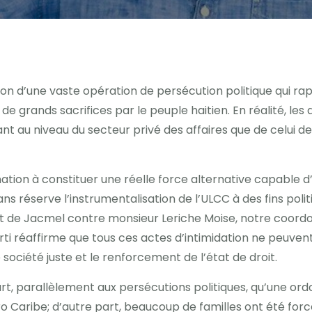
 d’une vaste opération de persécution politique qui ra
e grands sacrifices par le peuple haitien. En réalité, les
t au niveau du secteur privé des affaires que de celui de 
ion à constituer une réelle force alternative capable d
s réserve l’instrumentalisation de l’ULCC à des fins politi
quet de Jacmel contre monsieur Leriche Moise, notre coor
rti réaffirme que tous ces actes d’intimidation ne peuvent
ciété juste et le renforcement de l’état de droit.
e part, parallèlement aux persécutions politiques, qu’une 
 Caribe; d’autre part, beaucoup de familles ont été fo